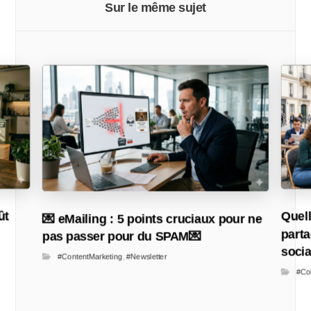
Sur le même sujet
ût
Quell
💌 eMailing : 5 points cruciaux pour ne
parta
pas passer pour du SPAM💌
soci
#ContentMarketing
,
#Newsletter
#Co