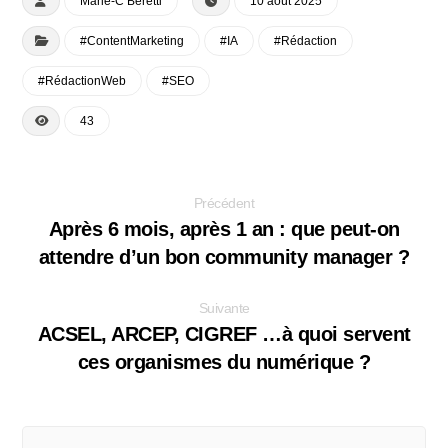
Marie-C Beretti
10 août 2025
#ContentMarketing
#IA
#Rédaction
#RédactionWeb
#SEO
43
Précédent
Après 6 mois, après 1 an : que peut-on
attendre d’un bon community manager ?
Suivante
ACSEL, ARCEP, CIGREF …à quoi servent
ces organismes du numérique ?